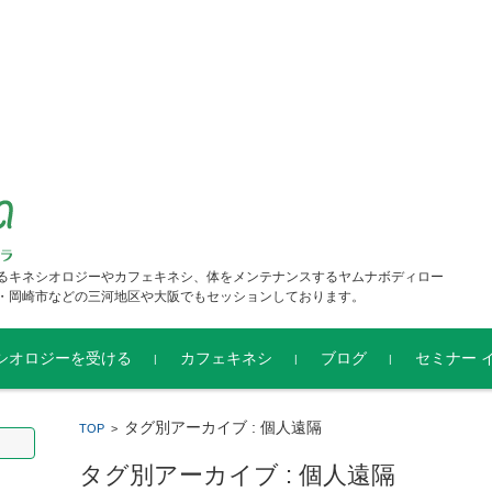
るキネシオロジーやカフェキネシ、体をメンテナンスするヤムナボディロー
・岡崎市などの三河地区や大阪でもセッションしております。
シオロジーを受ける
カフェキネシ
ブログ
セミナー 
サ
の学校岡崎校・安
オロジーを学ぶ
カフェキネシを学ぶ
ピーチタッチ
チャクラキネシ
カフェキネシⅣ HELP
タグ別アーカイブ : 個人遠隔
TOP
>
の講座
タグ別アーカイブ : 個人遠隔