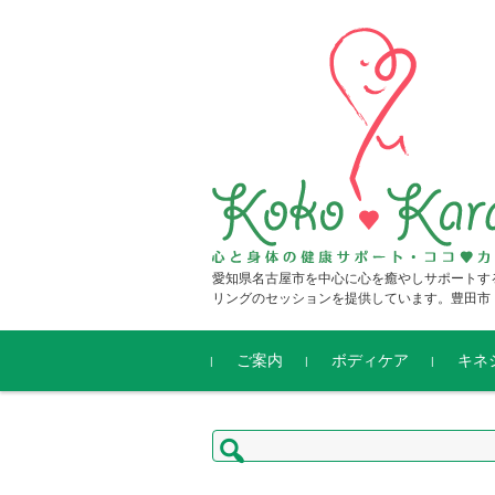
愛知県名古屋市を中心に心を癒やしサポートす
リングのセッションを提供しています。豊田市
コンテンツに移動
ご案内
ボディケア
キネ
ヤムナボディーローリン
ヤムナフットフィットネ
ヤムナフェイス
ヤムナテーブルトリート
ボディキネシス3軽エク
暮らし
キネシ
検
グ
ス
メント
サイズ®
城校で
索: