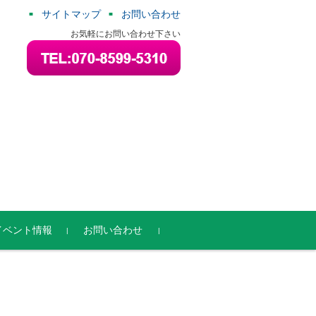
サイトマップ
お問い合わせ
お気軽にお問い合わせ下さい
イベント情報
お問い合わせ
取材・講演依頼
プロフィール
Koko♡Kara 公式LINE＠
会社概要
個人情報の取扱について
登録