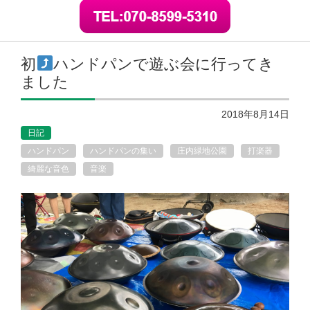
初
ハンドパンで遊ぶ会に行ってき
ました
2018年8月14日
日記
ハンドパン
ハンドパンの集い
庄内緑地公園
打楽器
綺麗な音色
音楽