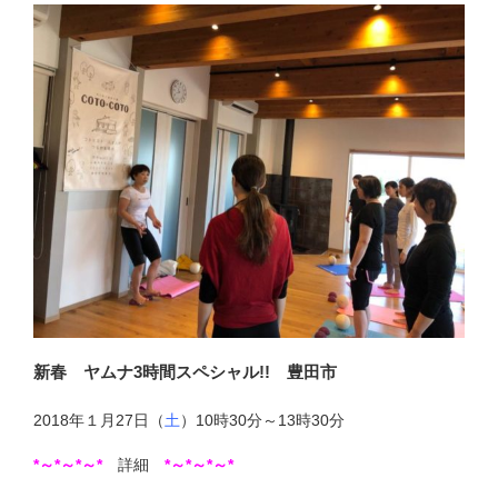
新春 ヤムナ3時間スペシャル!! 豊田市
2018年１月27日（
土
）10時30分～13時30分
*
～*
～*
～*
詳細
*
～*
～*
～*