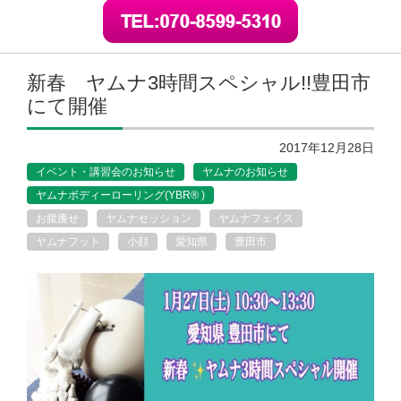
新春 ヤムナ3時間スペシャル!!豊田市
にて開催
2017年12月28日
イベント・講習会のお知らせ
ヤムナのお知らせ
ヤムナボディーローリング(YBR® )
お腹痩せ
ヤムナセッション
ヤムナフェイス
ヤムナフット
小顔
愛知県
豊田市