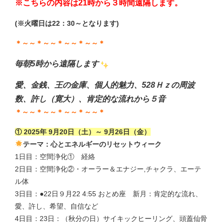
※こちらの内容は21時から３時間遠隔します。
(※火曜日は22：30～となります)
＊～～＊～～＊～～＊～～＊
毎朝5時から遠隔します
愛、金銭、王の金庫、個人的魅力、528Ｈｚの周波
数、許し（寛大）、肯定的な流れから５音
＊～～＊～～＊～～＊～～＊
① 2025年 9月20日（土）～ 9月26日（金）
テーマ：心とエネルギーのリセットウィーク
1日目：空間浄化① 経絡
2日目：空間浄化②・オーラー＆エナジー,チャクラ、エーテ
ル体
3日目：●22日９月22 4:55 おとめ座 新月：肯定的な流れ、
愛、許し、希望、自信など
4日目：23日：（秋分の日）サイキックヒーリング、頭蓋仙骨