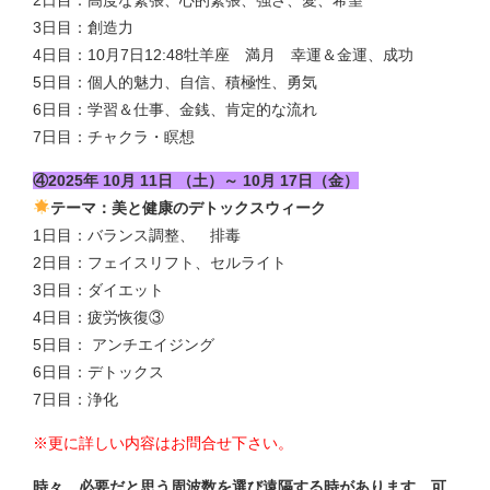
2日目：高度な緊張、心的緊張、強さ、愛、希望
3日目：創造力
4日目：10月7日12:48牡羊座 満月 幸運＆金運、成功
5日目：個人的魅力、自信、積極性、勇気
6日目：学習＆仕事、金銭、肯定的な流れ
7日目：チャクラ・瞑想
④2025年 10月 11日 （土）～ 10月 17日（金）
テーマ：美と健康のデトックスウィーク
1日目：バランス調整、 排毒
2日目：フェイスリフト、セルライト
3日目：ダイエット
4日目：疲労恢復③
5日目： アンチエイジング
6日目：デトックス
7日目：浄化
※更に詳しい内容はお問合せ下さい。
時々 必要だと思う周波数を選び遠隔する時があります。可