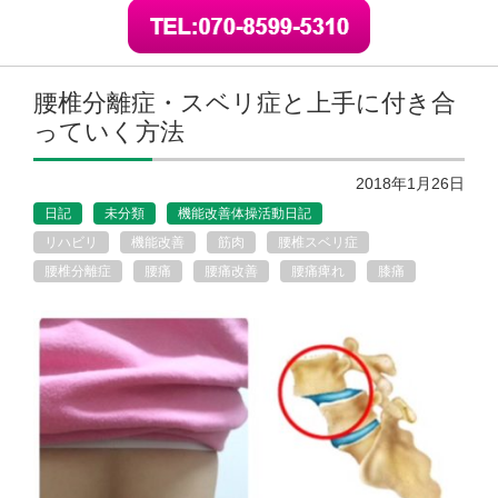
腰椎分離症・スベリ症と上手に付き合
っていく方法
2018年1月26日
日記
未分類
機能改善体操活動日記
リハビリ
機能改善
筋肉
腰椎スベリ症
腰椎分離症
腰痛
腰痛改善
腰痛痺れ
膝痛