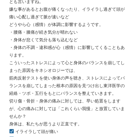
とも言いますね。
嫌な事があるとお腹が痛くなったり、イライラし過ぎて頭が
痛い心配し過ぎて脈が速いなど
どうやら心（感情）が体調に影響するようです。
・腰痛・膝痛が続き気分が晴れない
・身体が怠くて気分も落ち込むなど
・身体の不調・違和感が心（感情）に影響してくることもあ
ります。
こういったストレスによって心と身体のバランスを崩してし
まった原因をキネシオロジーでは、
筋肉反射テストを使い身体の声を聴き、ストレスによってバ
ランスを崩してしまった根本の原因を見つけ出し東洋医学の
経絡・ツボ・五行をもとにバランスを整えていきます。
切り傷・骨折・身体の痛みに対しては、早い処置をします
が、心の痛みに対しては「これくらい我慢」と放置していま
せんか？
身体は、私たちが思うより正直です。
イライラして頭が痛い