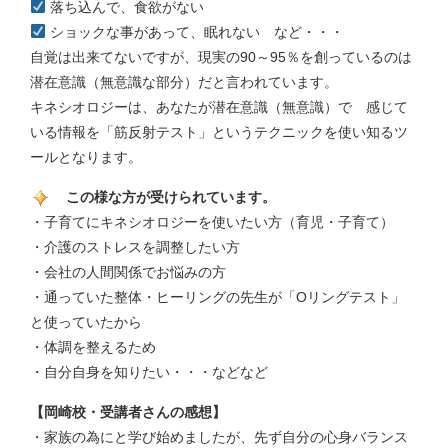
落ち込んで、食欲がない
ショックな事があって、眠れない など・・・
自覚は出来てないですが、現実の90～95％を創っているのは
潜在意識（無意識な部分）だと言われています。
キネシオロジーは、あなたが潜在意識（無意識）で 感じて
いる情報を「筋反射テスト」というテクニックを使い知るツ
ールとなります。
この様な方が受けられています。
・子育てにキネシオロジーを使いたい方（育児・子育て）
・介護のストレスを調整したい方
・会社の人間関係でお悩みの方
・通っていた整体・ヒーリングの先生が「Oリングテスト」
と使っていたから
・体調を整えるため
・自分自身を知りたい・・・などなど
【岡崎校・受講者さんの感想】
・家族の為にと学び始めましたが、先ず自分の心身バランス