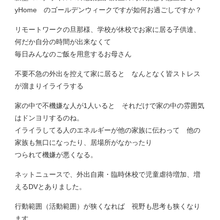
yHome のゴールデンウィークですが如何お過ごしですか？
リモートワークの旦那様、学校が休校でお家に居る子供達、
何だか自分の時間が出来なくて
毎日みんなのご飯を用意するお母さん
不要不急の外出を控えて家に居ると なんとなく皆ストレス
が溜まりイライラする
家の中で不機嫌な人が1人いると それだけで家の中の雰囲気
はドンヨリするのね。
イライラしてる人のエネルギーが他の家族に伝わって 他の
家族も無口になったり、居場所がなかったり
つられて機嫌が悪くなる。
ネットニュースで、外出自粛・臨時休校で児童虐待増加、増
えるDVとありました。
行動範囲（活動範囲）が狭くなれば 視野も思考も狭くなり
ます。