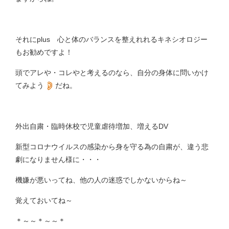
それにplus 心と体のバランスを整えれれるキネシオロジー
もお勧めですよ！
頭でアレや・コレやと考えるのなら、自分の身体に問いかけ
てみよう
だね。
外出自粛・臨時休校で児童虐待増加、増えるDV
新型コロナウイルスの感染から身を守る為の自粛が、違う悲
劇になりません様に・・・
機嫌が悪いってね、他の人の迷惑でしかないからね～
覚えておいてね～
＊～～＊～～＊