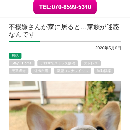
不機嫌さんが家に居ると…家族が迷惑
なんです
2020年5月6日
日記
Stay Home
アロマでストレス解消
ストレス
児童虐待
外出自粛
新型コロナウイルス
運動指導